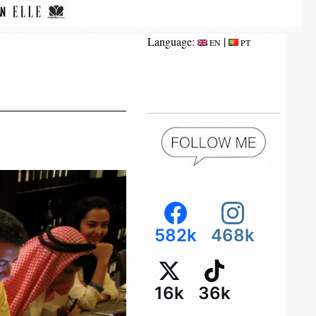
Language:
|
EN
PT
582k
468k
16k
36k