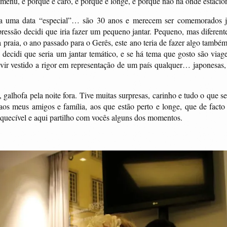
o menu, é porque é caro, é porque é longe, é porque não há onde estaci
era uma data “especial”… são 30 anos e merecem ser comemorados j
 pressão decidi que iria fazer um pequeno jantar. Pequeno, mas diferen
praia, o ano passado para o Gerês, este ano teria de fazer algo também 
decidi que seria um jantar temático, e se há tema que gosto são viagen
ir vestido a rigor em representação de um país qualquer… japonesas, 
 galhofa pela noite fora. Tive muitas surpresas, carinho e tudo o que 
aos meus amigos e família, aos que estão perto e longe, que de facto
quecível e aqui partilho com vocês alguns dos momentos.