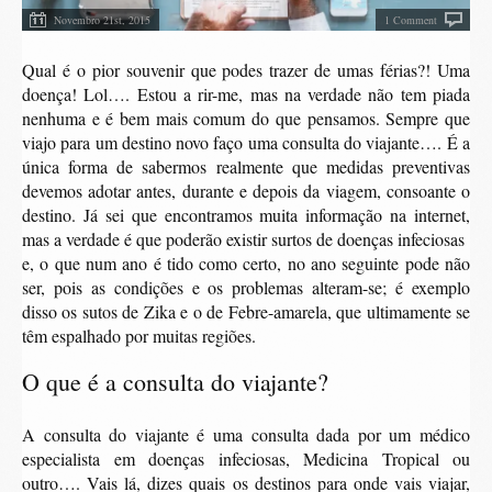
Novembro 21st, 2015
1 Comment
Qual é o pior souvenir que podes trazer de umas férias?! Uma
doença! Lol…. Estou a rir-me, mas na verdade não tem piada
nenhuma e é bem mais comum do que pensamos. Sempre que
viajo para um destino novo faço uma consulta do viajante…. É a
única forma de sabermos realmente que medidas preventivas
devemos adotar antes, durante e depois da viagem, consoante o
destino. Já sei que encontramos muita informação na internet,
mas a verdade é que poderão existir surtos de doenças infeciosas
e, o que num ano é tido como certo, no ano seguinte pode não
ser, pois as condições e os problemas alteram-se; é exemplo
disso os sutos de Zika e o de Febre-amarela, que ultimamente se
têm espalhado por muitas regiões.
O que é a consulta do viajante?
A consulta do viajante é uma consulta dada por um médico
especialista em doenças infeciosas, Medicina Tropical ou
outro…. Vais lá, dizes quais os destinos para onde vais viajar,