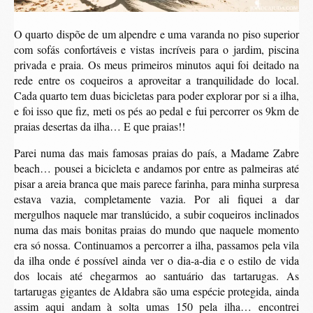
O quarto dispõe de um alpendre e uma varanda no piso superior
com sofás confortáveis e vistas incríveis para o jardim, piscina
privada e praia. Os meus primeiros minutos aqui foi deitado na
rede entre os coqueiros a aproveitar a tranquilidade do local.
Cada quarto tem duas bicicletas para poder explorar por si a ilha,
e foi isso que fiz, meti os pés ao pedal e fui percorrer os 9km de
praias desertas da ilha… E que praias!!
Parei numa das mais famosas praias do país, a Madame Zabre
beach… pousei a bicicleta e andamos por entre as palmeiras até
pisar a areia branca que mais parece farinha, para minha surpresa
estava vazia, completamente vazia. Por ali fiquei a dar
mergulhos naquele mar translúcido, a subir coqueiros inclinados
numa das mais bonitas praias do mundo que naquele momento
era só nossa. Continuamos a percorrer a ilha, passamos pela vila
da ilha onde é possível ainda ver o dia-a-dia e o estilo de vida
dos locais até chegarmos ao santuário das tartarugas. As
tartarugas gigantes de Aldabra são uma espécie protegida, ainda
assim aqui andam à solta umas 150 pela ilha… encontrei