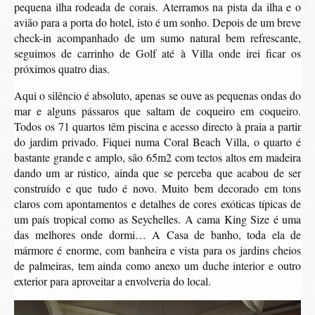
pequena ilha rodeada de corais. Aterramos na pista da ilha e o
avião para a porta do hotel, isto é um sonho. Depois de um breve
check-in acompanhado de um sumo natural bem refrescante,
seguimos de carrinho de Golf até à Villa onde irei ficar os
próximos quatro dias.
Aqui o silêncio é absoluto, apenas se ouve as pequenas ondas do
mar e alguns pássaros que saltam de coqueiro em coqueiro.
Todos os 71 quartos têm piscina e acesso directo à praia a partir
do jardim privado. Fiquei numa Coral Beach Villa, o quarto é
bastante grande e amplo, são 65m2 com tectos altos em madeira
dando um ar rústico, ainda que se perceba que acabou de ser
construído e que tudo é novo. Muito bem decorado em tons
claros com apontamentos e detalhes de cores exóticas típicas de
um país tropical como as Seychelles. A cama King Size é uma
das melhores onde dormi… A Casa de banho, toda ela de
mármore é enorme, com banheira e vista para os jardins cheios
de palmeiras, tem ainda como anexo um duche interior e outro
exterior para aproveitar a envolveria do local.