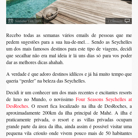
Setembro 14th, 2018
1 Comment
Recebo todas as semanas vários emails de pessoas que me
pedem sugestões para a sua lua-de-mel… Sendo as Seychelles
um dos mais famosos destinos para este tipo de viagens, decidi
que secalhar não era mal ideia ir lá uns dias só para vos poder
dar as melhores dicas ahahah.
A verdade é que adoro destinos idílicos e já há muito tempo que
queria “perder” na beleza das Seychelles.
Decidi ir um conhecer um dos mais recentes e excitantes resorts
de luxo no Mundo, o novíssimo
Four Seasons Seychelles at
DesRoches
. O resort fica localizado na ilha de DesRoches, a
aproximadamente 200km da ilha principal de Mahé. A ilha é
praticamente privada, o resort e as villas privadas ocupam
grande parte da área da ilha, ainda assim é possível visitar uma
pequena vila crioulo onde vivem pouco mais de 50 habitantes